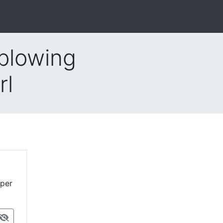
blowing
rl
 per