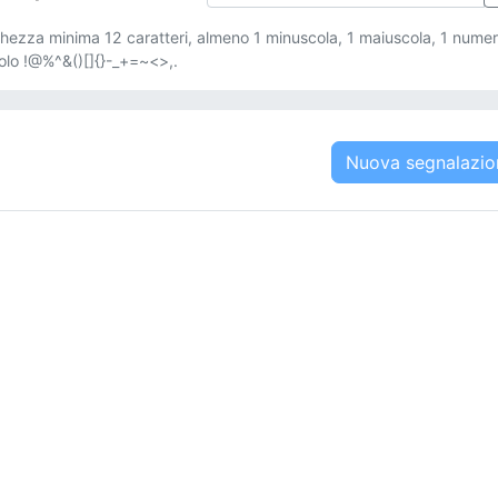
hezza minima 12 caratteri, almeno 1 minuscola, 1 maiuscola, 1 numer
olo !@%^&()[]{}-_+=~<>,.
Nuova segnalazio